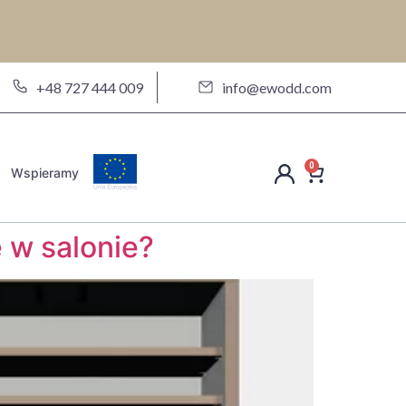
a
+48 727 444 009
info@ewodd.com
0
Wspieramy
ę w salonie?