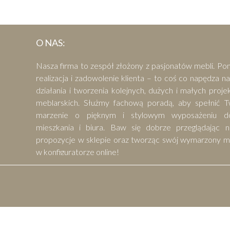
O NAS:
Nasza firma to zespół złożony z pasjonatów mebli. Po
realizacja i zadowolenie klienta – to coś co napędza n
działania i tworzenia kolejnych, dużych i małych proj
meblarskich. Służmy fachową poradą, aby spełnić T
marzenie o pięknym i stylowym wyposażeniu d
mieszkania i biura. Baw się dobrze przeglądając n
propozycje w sklepie oraz tworząc swój wymarzony m
w konfiguratorze online!