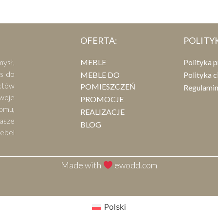
OFERTA:
POLITY
mysł,
MEBLE
Polityka 
as do
MEBLE DO
Polityka c
ektów
POMIESZCZEŃ
Regulami
woje
PROMOCJE
omu,
REALIZACJE
asze
BLOG
ebel
Made with
ewodd.com
Polski