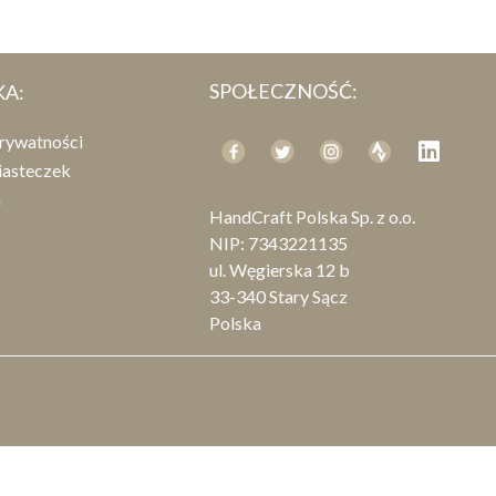
SPOŁECZNOŚĆ:
KA:
prywatności
iasteczek
n
HandCraft Polska Sp. z o.o.
NIP: 7343221135
ul. Węgierska 12 b
33-340 Stary Sącz
Polska