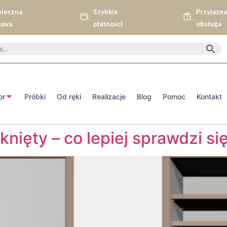
pieczna
Szybkie
Przyjazn
tawa
płatności
obsługa
or
Próbki
Od ręki
Realizacje
Blog
Pomoc
Kontakt
nięty – co lepiej sprawdzi si