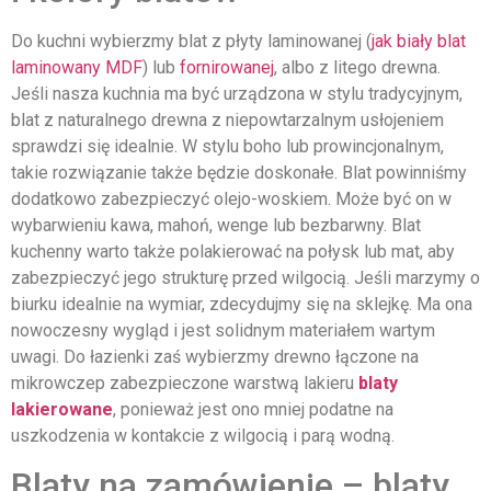
Do kuchni wybierzmy blat z płyty laminowanej (
jak biały blat
laminowany MDF
) lub
fornirowanej
, albo z litego drewna.
Jeśli nasza kuchnia ma być urządzona w stylu tradycyjnym,
blat z naturalnego drewna z niepowtarzalnym usłojeniem
sprawdzi się idealnie. W stylu boho lub prowincjonalnym,
takie rozwiązanie także będzie doskonałe. Blat powinniśmy
dodatkowo zabezpieczyć olejo-woskiem. Może być on w
wybarwieniu kawa, mahoń, wenge lub bezbarwny. Blat
kuchenny warto także polakierować na połysk lub mat, aby
zabezpieczyć jego strukturę przed wilgocią. Jeśli marzymy o
biurku idealnie na wymiar, zdecydujmy się na sklejkę. Ma ona
nowoczesny wygląd i jest solidnym materiałem wartym
uwagi. Do łazienki zaś wybierzmy drewno łączone na
mikrowczep zabezpieczone warstwą lakieru
blaty
lakierowane
, ponieważ jest ono mniej podatne na
uszkodzenia w kontakcie z wilgocią i parą wodną.
Blaty na zamówienie – blaty