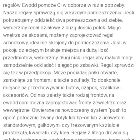
regałów Ewodd pomoże Ci w doborze w razie potrzeby.
Nasze regały sprawdzą się w każdym pomieszczeniu. Jeśli
potrzebujemy oddzielić dwa pomieszczenia od siebie,
wybierzmy regał działowy z dużą ilością półek. Mając
wnętrza ze skosami, możemy zaprojektować regał
schodkowy, idealnie skrojony do pomieszczenia. Jeśli w
pokoju dziecięcym brakuje miejsca na dużą ilość
przedmiotów, wybierzmy długi niski regał, aby maluch mógł
samodzielnie odkładać i sięgać po zabawki. Regał sprawdzi
się też w przedpokoju. Może posiadać półki otwarte,
zamknięte za frontami, a także szuflady. To doskonałe
miejsce na przechowywanie butów, czapek, szalików i
akcesoriów. Od nas zależy także rodzaj frontów, na
ewodd.com można zaprojektować fronty zewnętrze oraz
wewnętrzne. Otwierane na nowoczesny system “push to
open” potocznie zwany dotyk lub tip-on lub z uchwytem
standardowym, gałkowym, czy frezowanym kształcie
prostokąta, kwadratu, czy koła. Regały z litego drewna są