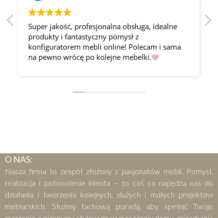
Super jakość, profesjonalna obsługa, idealne
produkty i fantastyczny pomysł z
konfiguratorem mebli online! Polecam i sama
na pewno wrócę po kolejne mebelki.
O NAS:
Nasza firma to zespół złożony z pasjonatów mebli. Pomysł,
realizacja i zadowolenie klienta – to coś co napędza nas do
działania i tworzenia kolejnych, dużych i małych projektów
meblarskich. Służmy fachową poradą, aby spełnić Twoje
marzenie o pięknym i stylowym wyposażeniu domu, mieszkania