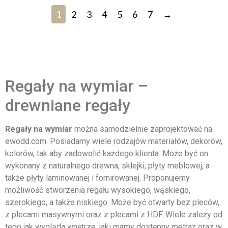
1
2
3
4
5
6
7
→
Regały na wymiar –
drewniane regały
Regały na wymiar
można samodzielnie zaprojektować na
ewodd.com. Posiadamy wiele rodzajów materiałów, dekorów,
kolorów, tak aby zadowolić każdego klienta. Może być on
wykonany z naturalnego drewna, sklejki, płyty meblowej, a
także płyty laminowanej i fornirowanej. Proponujemy
możliwość stworzenia regału wysokiego, wąskiego,
szerokiego, a także niskiego. Może być otwarty bez pleców,
z plecami masywnymi oraz z plecami z HDF. Wiele zależy od
tego jak wygląda wnętrze, jaki mamy dostępny metraż oraz w