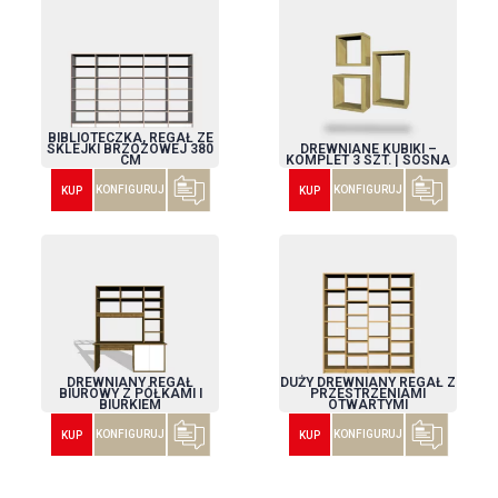
BIBLIOTECZKA, REGAŁ ZE
SKLEJKI BRZOZOWEJ 380
DREWNIANE KUBIKI –
CM
KOMPLET 3 SZT. | SOSNA
KONFIGURUJ
KONFIGURUJ
KUP
KUP
DREWNIANY REGAŁ
DUŻY DREWNIANY REGAŁ Z
BIUROWY Z PÓŁKAMI I
PRZESTRZENIAMI
BIURKIEM
OTWARTYMI
KONFIGURUJ
KONFIGURUJ
KUP
KUP