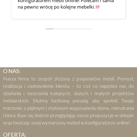
konfiguratorem mebli online! Polecam i sama
na pewno wrócę po kolejne mebelki.
O NAS:
Nasza firma to zespół złożony z pasjonatów mebli. Pomysł,
realizacja i zadowolenie klienta – to coś co napędza nas do
działania i tworzenia kolejnych, dużych i małych projektów
meblarskich. Służmy fachową poradą, aby spełnić Twoje
marzenie o pięknym i stylowym wyposażeniu domu, mieszkania
i biura. Baw się dobrze przeglądając nasze propozycje w sklepie
oraz tworząc swój wymarzony mebel w konfiguratorze online!
OFERTA: