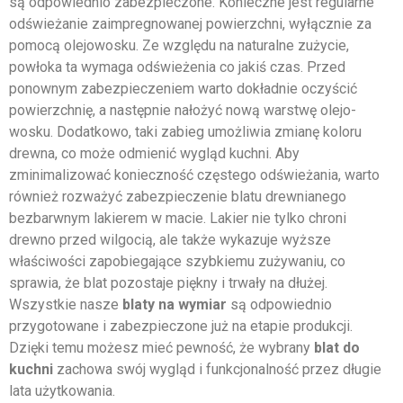
są odpowiednio zabezpieczone. Konieczne jest regularne
odświeżanie zaimpregnowanej powierzchni, wyłącznie za
pomocą olejowosku. Ze względu na naturalne zużycie,
powłoka ta wymaga odświeżenia co jakiś czas. Przed
ponownym zabezpieczeniem warto dokładnie oczyścić
powierzchnię, a następnie nałożyć nową warstwę olejo-
wosku. Dodatkowo, taki zabieg umożliwia zmianę koloru
drewna, co może odmienić wygląd kuchni. Aby
zminimalizować konieczność częstego odświeżania, warto
również rozważyć zabezpieczenie blatu drewnianego
bezbarwnym lakierem w macie. Lakier nie tylko chroni
drewno przed wilgocią, ale także wykazuje wyższe
właściwości zapobiegające szybkiemu zużywaniu, co
sprawia, że blat pozostaje piękny i trwały na dłużej.
Wszystkie nasze
blaty na wymiar
są odpowiednio
przygotowane i zabezpieczone już na etapie produkcji.
Dzięki temu możesz mieć pewność, że wybrany
blat do
kuchni
zachowa swój wygląd i funkcjonalność przez długie
lata użytkowania.