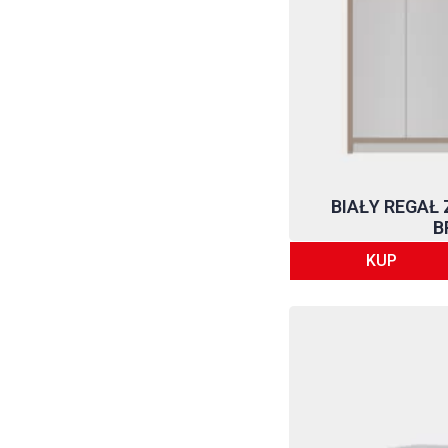
Meble ogrodowe
Meble od ręki
REGAŁY
Regały na zamówienie
Regały na miarę
Regały z płyty
meblowej
Regały z płyty
laminowanej
BIAŁY REGAŁ
B
Regały do garderoby
Białe regały
KUP
Czarne regały
Drewniane regały
Regał na książki
Regał na zabawki
Regały do salonu
Regały działowe
Regały dziecięce
Regały kuchenne