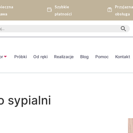
pieczna
Szybkie
Przyjazn
tawa
płatności
obsługa
or
Próbki
Od ręki
Realizacje
Blog
Pomoc
Kontakt
 sypialni