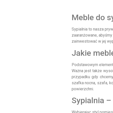
Blaty sklejka
Stoły
Meble do sy
Białe stoły
Duże stoły
Małe stoły
Sypialnia to nasza pryw
Okrągłe stoły
zaaranżowane, abyśmy c
Stoły drewniane
zainwestować w jej wy
Stoły rozkładane
Jakie meble
Stoły w stylu
loftowym
Próbki materiałów
Podstawowym elementem 
Próbki drewniane
Ważna jest także wyso
Próbki płyty MDF
przypadku gdy chcemy
Meble na wymiar
szafka nocna, szafa, ko
Meble na zamówienie
powierzchni.
Blaty łazienkowe na
Sypialnia –
wymiar
Blaty na wymiar
Wybierając styl pomies
Garderoby na wymiar