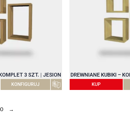
KOMPLET 3 SZT. | JESION
DREWNIANE KUBIKI – KO
KONFIGURUJ
KUP
10
→