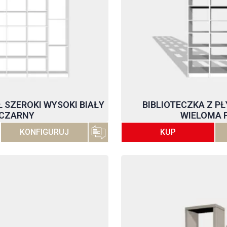
 SZEROKI WYSOKI BIAŁY
BIBLIOTECZKA Z P
 CZARNY
WIELOMA 
KONFIGURUJ
KUP