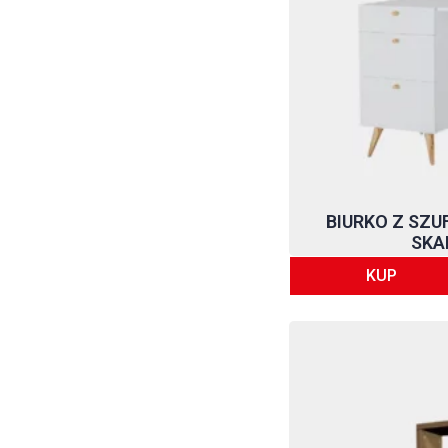
Regały lakierowane
Regały łazienkowe
Regały loftowe
Regały narożne
Półki na ścianę
Półki białe
Półki czarne
Półki do kuchni na
ścianę
BIURKO Z SZU
Półki do salonu
SKA
Półki do sypialni
KUP
Półki drewniane
Półki loftowe
Półki na książki
Półki na ścianę
Półki narożne
Półki samowiszące
Półki wiszące