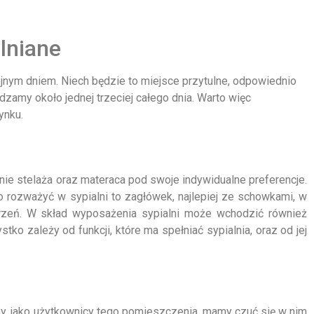
lniane
lejnym dniem. Niech będzie to miejsce przytulne, odpowiednio
zamy około jednej trzeciej całego dnia. Warto więc
ynku.
ie stelaża oraz materaca pod swoje indywidualne preferencje.
 rozważyć w sypialni to zagłówek, najlepiej ze schowkami, w
zeń. W skład wyposażenia sypialni może wchodzić również
tko zależy od funkcji, które ma spełniać sypialnia, oraz od jej
 my, jako użytkownicy tego pomieszczenia, mamy czuć się w nim