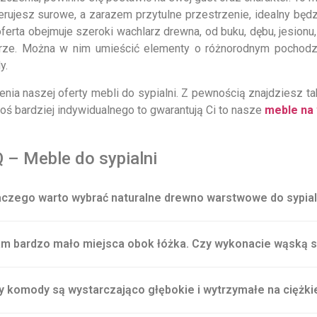
erujesz surowe, a zarazem przytulne przestrzenie, idealny będ
oferta obejmuje szeroki wachlarz drewna, od buku, dębu, jesio
erze. Można w nim umieścić elementy o różnorodnym pochodze
y.
nia naszej oferty mebli do sypialni. Z pewnością znajdziesz tak
goś bardziej indywidualnego to gwarantują Ci to nasze
meble na
 – Meble do sypialni
aczego warto wybrać naturalne drewno warstwowe do sypial
m bardzo mało miejsca obok łóżka. Czy wykonacie wąską 
y komody są wystarczająco głębokie i wytrzymałe na ciężki