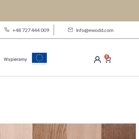
a
+48 727 444 009
info@ewodd.com
0
Wspieramy