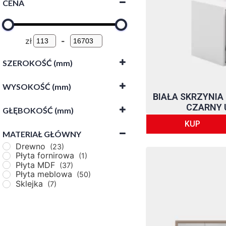
CENA
Meble do pomieszczeń
Meble do biura
Meble do garderoby
Meble do hotelu
zł
-
Meble do kuchni
SZEROKOŚĆ (mm)
Meble do łazienki
Meble do pokoju
WYSOKOŚĆ (mm)
dziecięcego
BIAŁA SKRZYNIA
-
Meble do pokoju
CZARNY 
GŁĘBOKOŚĆ (mm)
młodzieżowego
-
Meble do
KUP
MATERIAŁ GŁÓWNY
pomieszczeń
-
Drewno
(23)
gospodarczych
Płyta fornirowa
(1)
Meble do
Płyta MDF
(37)
przedpokoju
Płyta meblowa
(50)
Sklejka
Meble do restauracji
(7)
Meble do salonu
Meble do sypialni
(112)