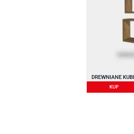
Półki ze wspornikiem
Kubiki
Kubik pionowy
Kubik poziomy
Kubik wiszący
Kubik wolnostojący
Półki kubiki
Blaty
Blaty dębowe
Blaty do biurka
Blaty drewniane
DREWNIANE KUBIK
Blaty drewnopodobne
KUP
Blaty kuchenne
Blaty kuchenne
drewniane
Blaty kuchenne
drewnopodobne
Blaty lakierowane
Blaty laminowane