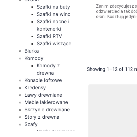
Szafki na buty
Zanim zdecydujesz si
odzwierciedla tak do
Szafki na wino
dłoni. Kosztują jedyn
Szafki nocne i
kontenerki
Szafki RTV
Szafki wiszące
Biurka
Komody
Komody z
Showing 1–12 of 112 r
drewna
Konsole loftowe
Kredensy
Ławy drewniane
Meble lakierowane
Skrzynie drewniane
Stoły z drewna
Szafy
Szafy drewniane