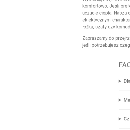
komfortowo. Jeśli pref
Komody na wymiar
uczucie ciepła. Nasza 
Półki na wymiar
eklektycznym charakt
Regały na wymiar
łóżka, szafy czy komod
Szafy na wymiar
Zapraszamy do przejrze
jeśli potrzebujesz cze
FAQ
Dl
Ma
Cz