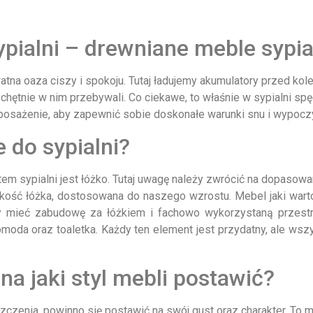
pialni – drewniane meble sypia
atna oaza ciszy i spokoju. Tutaj ładujemy akumulatory przed ko
hętnie w nim przebywali. Co ciekawe, to właśnie w sypialni spęd
posażenie, aby zapewnić sobie doskonałe warunki snu i wypocz
 do sypialni?
sypialni jest łóżko. Tutaj uwagę należy zwrócić na dopasowan
kość łóżka, dostosowana do naszego wzrostu. Mebel jaki warto
 mieć zabudowę za łóżkiem i fachowo wykorzystaną przestr
moda oraz toaletka. Każdy ten element jest przydatny, ale wszys
 na jaki styl mebli postawić?
zczenia, powinno się postawić na swój gust oraz charakter. To