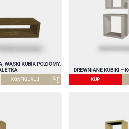
 WĄSKI KUBIK POZIOMY,
ALETKA
DREWNIANE KUBIKI – K
KONFIGURUJ
KUP