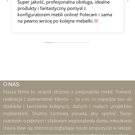
Super jakość, profesjonalna obsługa, idealne
produkty i fantastyczny pomysł z
konfiguratorem mebli online! Polecam i sama
na pewno wrócę po kolejne mebelki.
O NAS:
Nasza firma to zespół złożony z pasjonatów mebli. Pomysł,
realizacja i zadowolenie klienta – to coś co napędza nas do
działania i tworzenia kolejnych, dużych i małych projektów
meblarskich. Służmy fachową poradą, aby spełnić Twoje
marzenie o pięknym i stylowym wyposażeniu domu, mieszkania
i biura. Baw się dobrze przeglądając nasze propozycje w sklepie
oraz tworząc swój wymarzony mebel w konfiguratorze online!