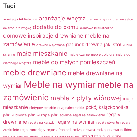
Tagi
aranżacje wnętrz
aranżacja biblioteczki
ciemne wnętrza
ciemny salon
dodatki do domu
co zrobić z wnęką
domowa biblioteczna
domowe inspiracje
drewniane meble na
zamówienie
gatunek drewna
jaki stół
drewno olejowane
kubiki
małe mieszkanie
ścienne
meble czarne
meble do biura
meble do
meble do małych pomieszczeń
ciemnego wnętrza
meble drewniane
meble drewniane na
Meble na wymiar
meble na
wymiar
zamówienie
meble z płyty wiórowej
moje
mieszkanie
pokój książkoholika
nietypowe meble
oryginalne meble
regały
półki kubikowe
półki wiszące
półki ścienne
regał na zamówienie
drewniane
regały na wymiar
regały na książki
regały otwarte
regały
zamknięte
regał zamknięty
regał z frontami
rodzaj drewna
rodzaj drzewa
solidne
urządzanie kuchni