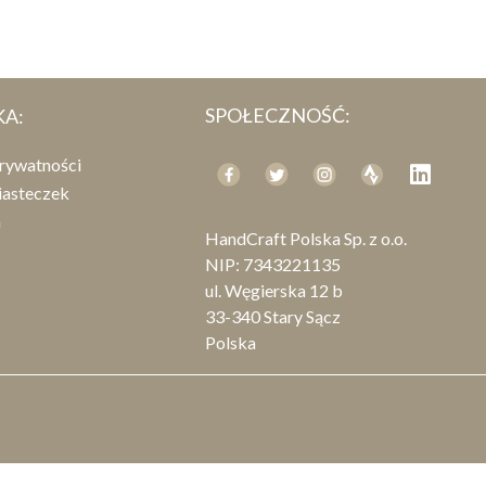
SPOŁECZNOŚĆ:
KA:
prywatności
iasteczek
n
HandCraft Polska Sp. z o.o.
NIP: 7343221135
ul. Węgierska 12 b
33-340 Stary Sącz
Polska