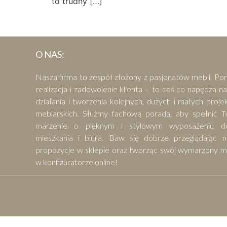
to trudny […]
O NAS:
Nasza firma to zespół złożony z pasjonatów mebli. Po
realizacja i zadowolenie klienta – to coś co napędza n
działania i tworzenia kolejnych, dużych i małych proj
meblarskich. Służmy fachową poradą, aby spełnić T
marzenie o pięknym i stylowym wyposażeniu d
mieszkania i biura. Baw się dobrze przeglądając n
propozycje w sklepie oraz tworząc swój wymarzony m
w konfiguratorze online!