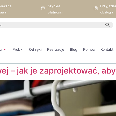
pieczna
Szybkie
Przyjazn
tawa
płatności
obsługa
or
Próbki
Od ręki
Realizacje
Blog
Pomoc
Kontakt
 – jak je zaprojektować, aby