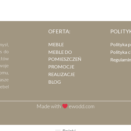
OFERTA:
POLITY
mysł,
MEBLE
Polityka 
as do
MEBLE DO
Polityka c
ektów
POMIESZCZEŃ
Regulami
woje
PROMOCJE
omu,
REALIZACJE
asze
BLOG
ebel
Made with
ewodd.com