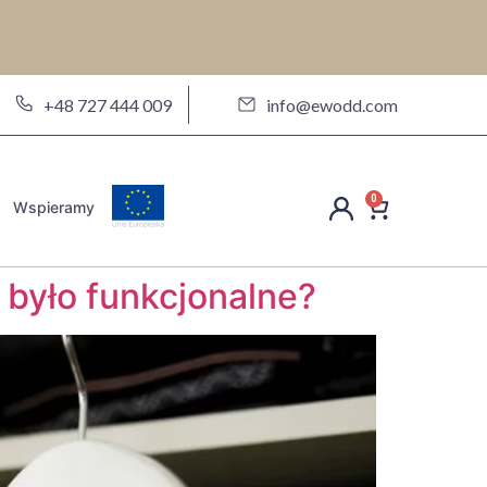
a
+48 727 444 009
info@ewodd.com
0
Wspieramy
 było funkcjonalne?