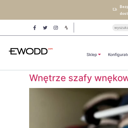
Bez
dos
Sklep
Konfigurat
Wnętrze szafy wnękowej