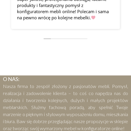
produkty i fantastyczny pomysł z
konfiguratorem mebli online! Polecam i sama
na pewno wrócę po kolejne mebelki.
O NAS:
Nasza firma to zespół złożony z pasjonatów mebli. Pomysł,
realizacja i zadowolenie klienta – to coś co napędza nas do
działania i tworzenia kolejnych, dużych i małych projektów
meblarskich. Służmy fachową poradą, aby spełnić Twoje
marzenie o pięknym i stylowym wyposażeniu domu, mieszkania
i biura. Baw się dobrze przeglądając nasze propozycje w sklepie
oraz tworząc swój wymarzony mebel w konfiguratorze online!