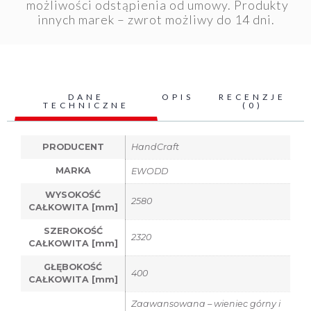
możliwości odstąpienia od umowy. Produkty
innych marek – zwrot możliwy do 14 dni.
DANE
OPIS
RECENZJE
TECHNICZNE
(0)
PRODUCENT
HandCraft
MARKA
EWODD
WYSOKOŚĆ
2580
CAŁKOWITA [mm]
SZEROKOŚĆ
2320
CAŁKOWITA [mm]
GŁĘBOKOŚĆ
400
CAŁKOWITA [mm]
Zaawansowana – wieniec górny i