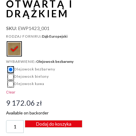
OTWARTĄ I
DRĄŻKIEM
SKU:
EWP1423_001
: Dąb Europejski
RODZAJ FORNIRU
: Olejowosk bezbarwny
WYBARWIENIE
Olejowosk bezbarwny
Olejowosk bielony
Olejowosk kawa
Clear
9 172.06
zł
Available on backorder
Dodaj do koszyka