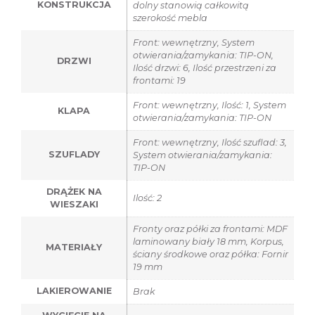
KONSTRUKCJA
dolny stanowią całkowitą
szerokość mebla
Front: wewnętrzny, System
otwierania/zamykania: TIP-ON,
DRZWI
Ilość drzwi: 6, Ilość przestrzeni za
frontami: 19
Front: wewnętrzny, Ilość: 1, System
KLAPA
otwierania/zamykania: TIP-ON
Front: wewnętrzny, Ilość szuflad: 3,
SZUFLADY
System otwierania/zamykania:
TIP-ON
DRĄŻEK NA
Ilość: 2
WIESZAKI
Fronty oraz półki za frontami: MDF
laminowany biały 18 mm, Korpus,
MATERIAŁY
ściany środkowe oraz półka: Fornir
19 mm
LAKIEROWANIE
Brak