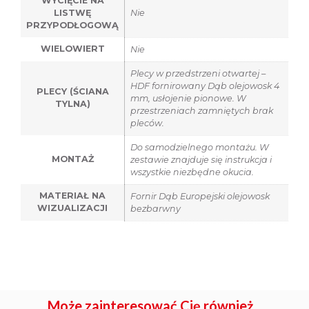
WYCIĘCIE NA
LISTWĘ
Nie
PRZYPODŁOGOWĄ
WIELOWIERT
Nie
Plecy w przedstrzeni otwartej –
HDF fornirowany Dąb olejowosk 4
PLECY (ŚCIANA
mm, usłojenie pionowe. W
TYLNA)
przestrzeniach zamniętych brak
pleców.
Do samodzielnego montażu. W
MONTAŻ
zestawie znajduje się instrukcja i
wszystkie niezbędne okucia.
MATERIAŁ NA
Fornir Dąb Europejski olejowosk
WIZUALIZACJI
bezbarwny
Może zainteresować Cię również...