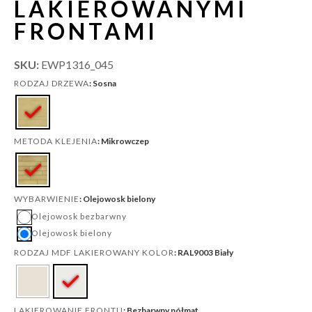
LAKIEROWANYMI
FRONTAMI
SKU:
EWP1316_045
: Sosna
RODZAJ DRZEWA
: Mikrowczep
METODA KLEJENIA
: Olejowosk bielony
WYBARWIENIE
Olejowosk bezbarwny
Olejowosk bielony
: RAL9003 Biały
RODZAJ MDF LAKIEROWANY KOLOR
: Bezbarwny półmat
LAKIEROWANIE FRONTU