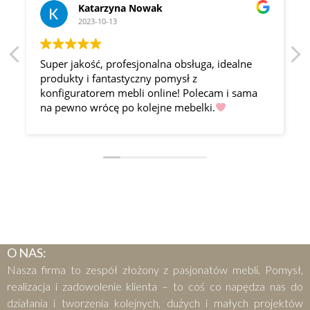
Katarzyna Nowak
2023-10-13
Super jakość, profesjonalna obsługa, idealne
produkty i fantastyczny pomysł z
konfiguratorem mebli online! Polecam i sama
na pewno wrócę po kolejne mebelki.
O NAS:
Nasza firma to zespół złożony z pasjonatów mebli. Pomysł,
realizacja i zadowolenie klienta – to coś co napędza nas do
działania i tworzenia kolejnych, dużych i małych projektów