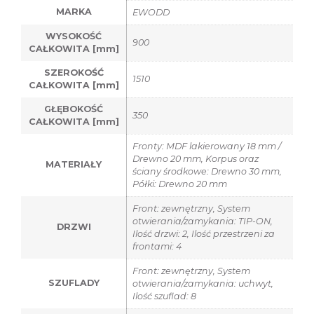
MARKA
EWODD
WYSOKOŚĆ
900
CAŁKOWITA [mm]
SZEROKOŚĆ
1510
CAŁKOWITA [mm]
GŁĘBOKOŚĆ
350
CAŁKOWITA [mm]
Fronty: MDF lakierowany 18 mm /
Drewno 20 mm, Korpus oraz
MATERIAŁY
ściany środkowe: Drewno 30 mm,
Półki: Drewno 20 mm
Front: zewnętrzny, System
otwierania/zamykania: TIP-ON,
DRZWI
Ilość drzwi: 2, Ilość przestrzeni za
frontami: 4
Front: zewnętrzny, System
SZUFLADY
otwierania/zamykania: uchwyt,
Ilość szuflad: 8