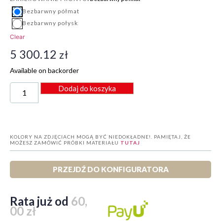
Bezbarwny półmat
Bezbarwny połysk
Clear
5 300.12
zł
Available on backorder
Dodaj do koszyka
KOLORY NA ZDJĘCIACH MOGĄ BYĆ NIEDOKŁADNE!. PAMIĘTAJ, ŻE
MOŻESZ ZAMÓWIĆ PRÓBKI MATERIAŁU
TUTAJ
PRZEJDŹ DO KONFIGURATORA
Rata już od
60,
00 zł