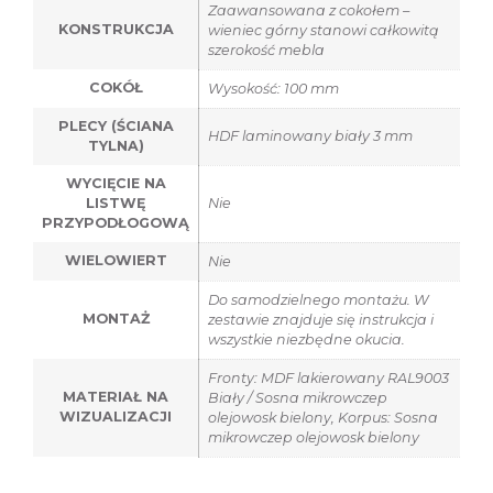
Zaawansowana z cokołem –
KONSTRUKCJA
wieniec górny stanowi całkowitą
szerokość mebla
COKÓŁ
Wysokość: 100 mm
PLECY (ŚCIANA
HDF laminowany biały 3 mm
TYLNA)
WYCIĘCIE NA
LISTWĘ
Nie
PRZYPODŁOGOWĄ
WIELOWIERT
Nie
Do samodzielnego montażu. W
MONTAŻ
zestawie znajduje się instrukcja i
wszystkie niezbędne okucia.
Fronty: MDF lakierowany RAL9003
MATERIAŁ NA
Biały / Sosna mikrowczep
WIZUALIZACJI
olejowosk bielony, Korpus: Sosna
mikrowczep olejowosk bielony