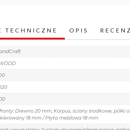
E TECHNICZNE
OPIS
RECENZ
andCraft
WODD
00
020
00
 fronty: Drewno 20 mm, Korpus, ściany środkowe, półki
akierowany 18 mm / Płyta meblowa 18 mm
ront: wewnętrzny, System otwierania/zamykania: gałka, I