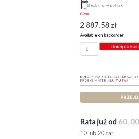
Bezbarwny połysk
Clear
2 887.58
zł
Available on backorder
Dodaj do kos
KOLORY NA ZDJĘCIACH MOGĄ BY
PRÓBKI MATERIAŁU
TUTAJ
PRZEJD
Rata już od
60, 00
10 lub 20 rat