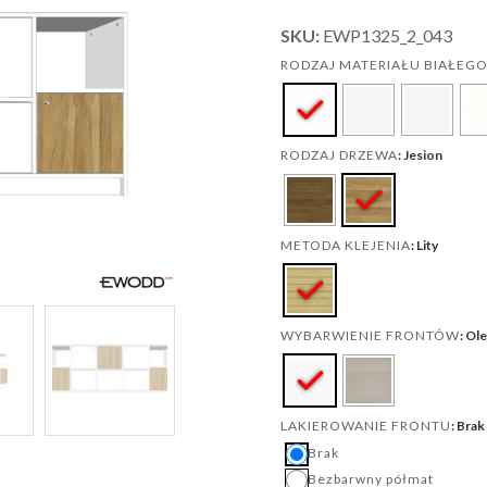
SKU:
EWP1325_2_043
RODZAJ MATERIAŁU BIAŁEG
: Jesion
RODZAJ DRZEWA
: Lity
METODA KLEJENIA
: Ol
WYBARWIENIE FRONTÓW
: Brak
LAKIEROWANIE FRONTU
Brak
Bezbarwny półmat