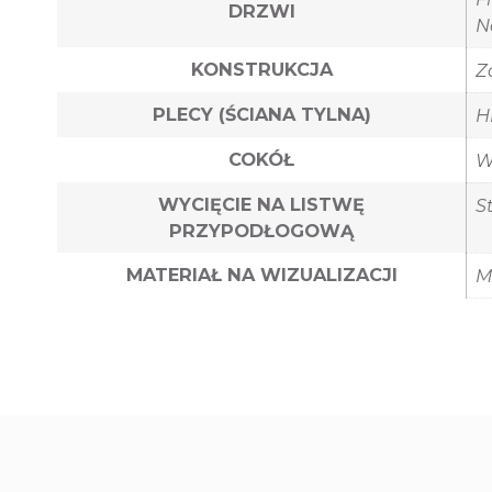
DRZWI
N
KONSTRUKCJA
Z
PLECY (ŚCIANA TYLNA)
H
COKÓŁ
W
WYCIĘCIE NA LISTWĘ
S
PRZYPODŁOGOWĄ
MATERIAŁ NA WIZUALIZACJI
M