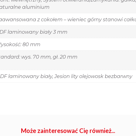
aturalne aluminium
aawansowana z cokołem – wieniec górny stanowi całk
DF laminowany biały 3 mm
ysokość: 80 mm
tandard: wys. 70 mm, gł. 20 mm
DF laminowany biały, Jesion lity olejowosk bezbarwny
Może zainteresować Cię również...