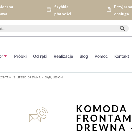
pieczna
Szybkie
Przyjazn
tawa
płatności
obsługa
or
Próbki
Od ręki
Realizacje
Blog
Pomoc
Kontakt
ONTAMI Z LITEGO DREWNA – DĄB, JESION
KOMODA 
FRONTAMI
DREWNA –