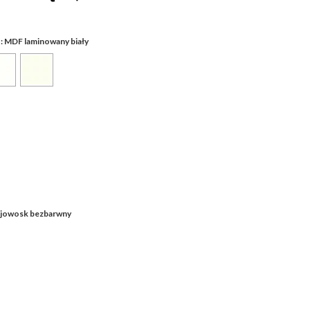
: MDF laminowany biały
O
ejowosk bezbarwny