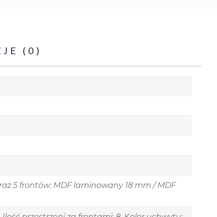
JE (0)
 oraz 5 frontów: MDF laminowany 18 mm / MDF
lość przestrzeni za frontami: 8, Kolor uchwytu: