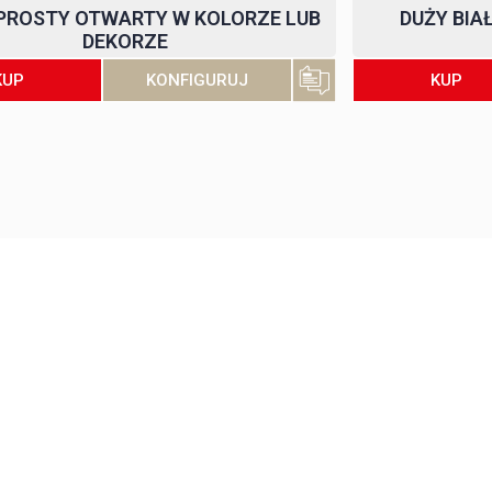
PROSTY OTWARTY W KOLORZE LUB
DUŻY BIA
DEKORZE
KONFIGURUJ
KUP
KUP