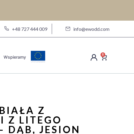
a
+48 727 444 009
info@ewodd.com
0
Wspieramy
BIAŁA Z
 Z LITEGO
 DĄB, JESION