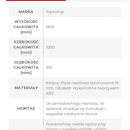
MARKA
Topeshop
WYSOKOŚĆ
CAŁKOWITA
1800
[mm]
SZEROKOŚĆ
CAŁKOWITA
1000
[mm]
GŁĘBOKOŚĆ
CAŁKOWITA
350
[mm]
Korpus: Płyta meblowa laminowana 16
MATERIAŁY
mm, Obrzeża: Wykończone tworzywem
ABS
Do samodzielnego montażu. W
MONTAŻ
zestawie znajduje się instrukcja i
wszystkie niezbędne okucia.
Powierzchnię mebla czyścić przy
pomocy miękkiej szmatki. Unikać