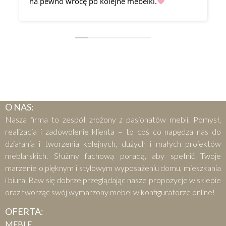
na pewno wrócę po kolejne mebelki.
O NAS:
Nasza firma to zespół złożony z pasjonatów mebli. Pomysł,
realizacja i zadowolenie klienta – to coś co napędza nas do
działania i tworzenia kolejnych, dużych i małych projektów
meblarskich. Służmy fachową poradą, aby spełnić Twoje
marzenie o pięknym i stylowym wyposażeniu domu, mieszkania
i biura. Baw się dobrze przeglądając nasze propozycje w sklepie
oraz tworząc swój wymarzony mebel w konfiguratorze online!
OFERTA:
MEBLE