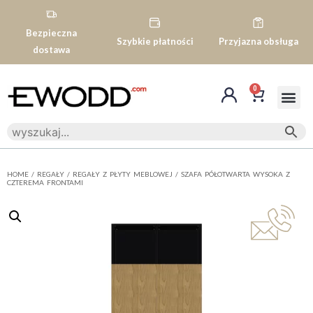
Bezpieczna
Szybkie płatności
Przyjazna obsługa
dostawa
0
HOME
/
REGAŁY
/
REGAŁY Z PŁYTY MEBLOWEJ
/ SZAFA PÓŁOTWARTA WYSOKA Z
CZTEREMA FRONTAMI