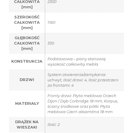
CAŁKOWITA
2300
[mm]
SZEROKOŚĆ
CAŁKOWITA
1160
[mm]
GŁĘBOKOŚĆ
CAŁKOWITA
330
[mm]
Podstawowa – piony stanowią
KONSTRUKCJA
wysokość całkowitą mebla
System otwierania/zamykania:
DRZWI
uchwyt, Ilość drzwi: 4, Ilość przestrzeni
za frontami: 4
Fronty drzwi: Płyta meblowa Orzech
Dijon / Dąb Corbridge 18 mm, Korpus,
MATERIAŁY
ściany środkowe oraz półki: Płyta
meblowa Czerń aksamitna 18 mm
DRĄŻEK NA
Ilość: 2
WIESZAKI