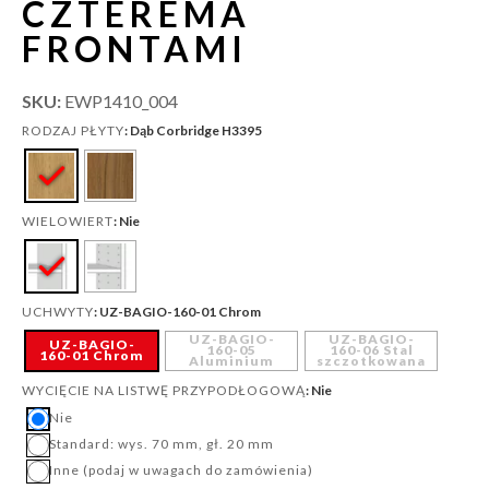
CZTEREMA
FRONTAMI
SKU:
EWP1410_004
: Dąb Corbridge H3395
RODZAJ PŁYTY
: Nie
WIELOWIERT
: UZ-BAGIO-160-01 Chrom
UCHWYTY
UZ-BAGIO-
UZ-BAGIO-
UZ-BAGIO-
160-05
160-06 Stal
160-01 Chrom
Aluminium
szczotkowana
: Nie
WYCIĘCIE NA LISTWĘ PRZYPODŁOGOWĄ
Nie
Standard: wys. 70 mm, gł. 20 mm
Inne (podaj w uwagach do zamówienia)