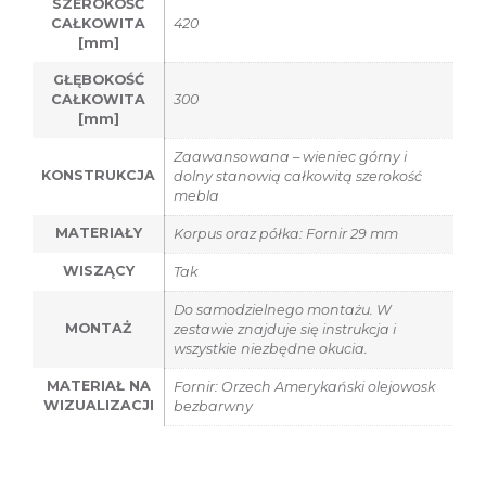
SZEROKOŚĆ
CAŁKOWITA
420
[mm]
GŁĘBOKOŚĆ
CAŁKOWITA
300
[mm]
Zaawansowana – wieniec górny i
KONSTRUKCJA
dolny stanowią całkowitą szerokość
mebla
MATERIAŁY
Korpus oraz półka: Fornir 29 mm
WISZĄCY
Tak
Do samodzielnego montażu. W
MONTAŻ
zestawie znajduje się instrukcja i
wszystkie niezbędne okucia.
MATERIAŁ NA
Fornir: Orzech Amerykański olejowosk
WIZUALIZACJI
bezbarwny