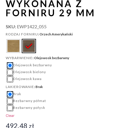
WYKONANA Z
FORNIRU 29 MM
SKU:
EWP1422_055
: Orzech Amerykański
RODZAJ FORNIRU
: Olejowosk bezbarwny
WYBARWIENIE
Olejowosk bezbarwny
Olejowosk bielony
Olejowosk kawa
: Brak
LAKIEROWANIE
Brak
Bezbarwny półmat
Bezbarwny połysk
Clear
492.48
zł