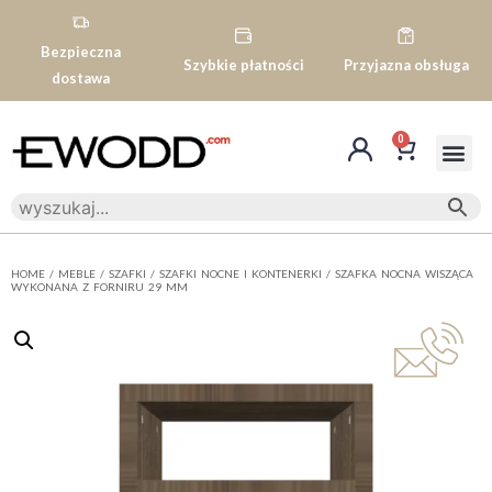
Bezpieczna
Szybkie płatności
Przyjazna obsługa
dostawa
0
HOME
/
MEBLE
/
SZAFKI
/
SZAFKI NOCNE I KONTENERKI
/ SZAFKA NOCNA WISZĄCA
WYKONANA Z FORNIRU 29 MM