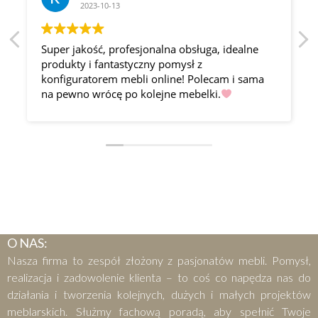
2023-10-13
Super jakość, profesjonalna obsługa, idealne
produkty i fantastyczny pomysł z
konfiguratorem mebli online! Polecam i sama
na pewno wrócę po kolejne mebelki.
O NAS:
Nasza firma to zespół złożony z pasjonatów mebli. Pomysł,
realizacja i zadowolenie klienta – to coś co napędza nas do
działania i tworzenia kolejnych, dużych i małych projektów
meblarskich. Służmy fachową poradą, aby spełnić Twoje