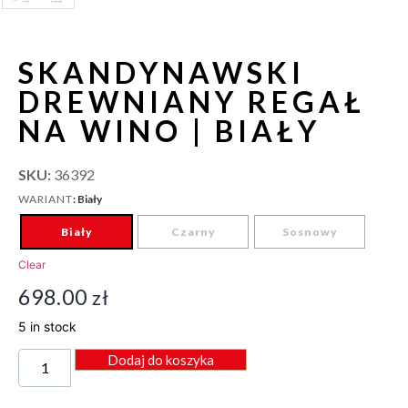
SKANDYNAWSKI
DREWNIANY REGAŁ
NA WINO | BIAŁY
SKU:
36392
: Biały
WARIANT
Biały
Czarny
Sosnowy
Clear
698.00
zł
5 in stock
Dodaj do koszyka