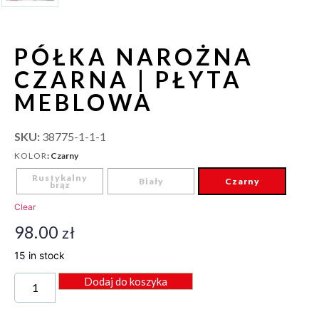
PÓŁKA NAROŻNA
CZARNA | PŁYTA
MEBLOWA
SKU:
38775-1-1-1
: Czarny
KOLOR
Rustykalny
Biały
Czarny
brąz
Clear
98.00
zł
15 in stock
Dodaj do koszyka