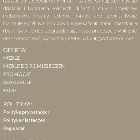
realizacja i zadowolenie klienta – to coś co napędza nas do
działania i tworzenia kolejnych, dużych i małych projektów
meblarskich. Służmy fachową poradą, aby spełnić Twoje
marzenie o pięknym i stylowym wyposażeniu domu, mieszkania
i biura. Baw się dobrze przeglądając nasze propozycje w sklepie
oraz tworząc swój wymarzony mebel w konfiguratorze online!
OFERTA:
MEBLE
MEBLE DO POMIESZCZEŃ
PROMOCJE
REALIZACJE
BLOG
POLITYKA:
Polityka prywatności
Polityka ciasteczek
Regulamin