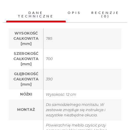
DANE
OPIS
RECENZJE
TECHNICZNE
(0)
WYSOKOŚĆ
CAŁKOWITA
785
[mm]
SZEROKOŚĆ
CAŁKOWITA
700
[mm]
GŁĘBOKOŚĆ
CAŁKOWITA
390
[mm]
NÓŻKI
Wysokość: 12 cm
Do samodzielnego montażu. W
MONTAŻ
zestawie znajduje się instrukcja i
wszystkie niezbędne okucia.
Powierzchnię mebla czyścić przy