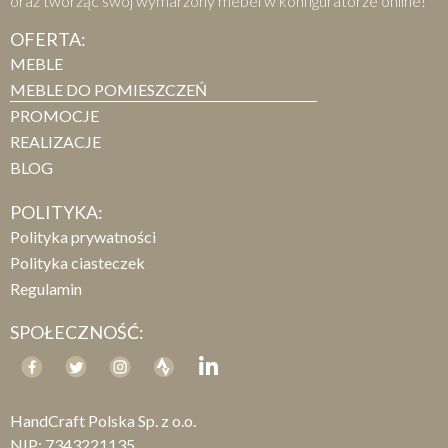
oraz tworząc swój wymarzony mebel w konfiguratorze online!
OFERTA:
MEBLE
MEBLE DO POMIESZCZEŃ
PROMOCJE
REALIZACJE
BLOG
POLITYKA:
Polityka prywatności
Polityka ciasteczek
Regulamin
SPOŁECZNOŚĆ:
HandCraft Polska Sp. z o.o.
NIP: 7343221135