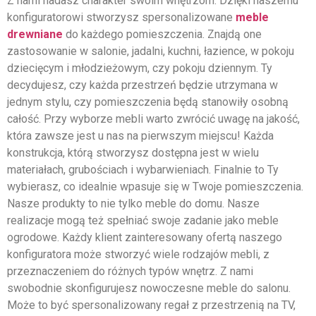
Z nami nadasz charakter swoim wnętrzom. Dzięki naszemu
konfiguratorowi stworzysz spersonalizowane
meble
drewniane
do każdego pomieszczenia. Znajdą one
zastosowanie w salonie, jadalni, kuchni, łazience, w pokoju
dziecięcym i młodzieżowym, czy pokoju dziennym. Ty
decydujesz, czy każda przestrzeń będzie utrzymana w
jednym stylu, czy pomieszczenia będą stanowiły osobną
całość. Przy wyborze mebli warto zwrócić uwagę na jakość,
która zawsze jest u nas na pierwszym miejscu! Każda
konstrukcja, którą stworzysz dostępna jest w wielu
materiałach, grubościach i wybarwieniach. Finalnie to Ty
wybierasz, co idealnie wpasuje się w Twoje pomieszczenia.
Nasze produkty to nie tylko meble do domu. Nasze
realizacje mogą też spełniać swoje zadanie jako meble
ogrodowe. Każdy klient zainteresowany ofertą naszego
konfiguratora może stworzyć wiele rodzajów mebli, z
przeznaczeniem do różnych typów wnętrz. Z nami
swobodnie skonfigurujesz nowoczesne meble do salonu.
Może to być spersonalizowany regał z przestrzenią na TV,