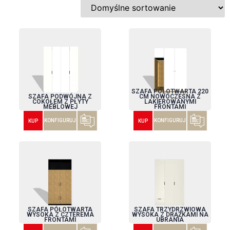
SZAFA PÓŁOTWARTA 220
SZAFA PODWÓJNA Z
CM NOWOCZESNA Z
COKOŁEM Z PŁYTY
LAKIEROWANYMI
MEBLOWEJ
FRONTAMI
KONFIGURUJ
KONFIGURUJ
KUP
KUP
SZAFA PÓŁOTWARTA
SZAFA TRZYDRZWIOWA
WYSOKA Z CZTEREMA
WYSOKA Z DRĄŻKAMI NA
FRONTAMI
UBRANIA