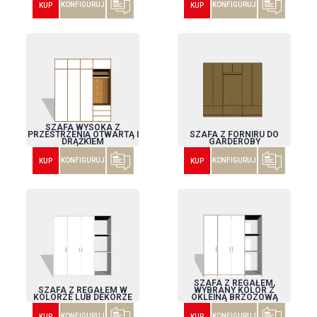
KONFIGURUJ
KONFIGURUJ
KUP
KUP
SZAFA WYSOKA Z
PRZESTRZENIĄ OTWARTĄ I
SZAFA Z FORNIRU DO
DRĄŻKIEM
GARDEROBY
KONFIGURUJ
KONFIGURUJ
KUP
KUP
SZAFA Z REGAŁEM,
SZAFA Z REGAŁEM W
WYBRANY KOLOR Z
KOLORZE LUB DEKORZE
OKLEINĄ BRZOZOWĄ
KONFIGURUJ
KONFIGURUJ
KUP
KUP