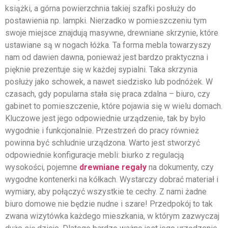
książki, a górna powierzchnia takiej szafki posłuży do
postawienia np. lampki. Nierzadko w pomieszczeniu tym
swoje miejsce znajdują masywne, drewniane skrzynie, które
ustawiane są w nogach łóżka. Ta forma mebla towarzyszy
nam od dawien dawna, ponieważ jest bardzo praktyczna i
pięknie prezentuje się w każdej sypialni. Taka skrzynia
posłuży jako schowek, a nawet siedzisko lub podnóżek. W
czasach, gdy popularna stała się praca zdalna – biuro, czy
gabinet to pomieszczenie, które pojawia się w wielu domach.
Kluczowe jest jego odpowiednie urządzenie, tak by było
wygodnie i funkcjonalnie. Przestrzeń do pracy również
powinna być schludnie urządzona. Warto jest stworzyć
odpowiednie konfiguracje mebli: biurko z regulacją
wysokości, pojemne
drewniane regały
na dokumenty, czy
wygodne kontenerki na kółkach. Wystarczy dobrać materiał i
wymiary, aby połączyć wszystkie te cechy. Z nami żadne
biuro domowe nie będzie nudne i szare! Przedpokój to tak
zwana wizytówka każdego mieszkania, w którym zazwyczaj