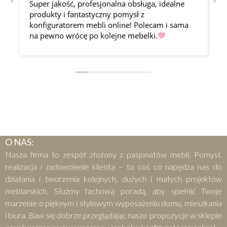
Super jakość, profesjonalna obsługa, idealne
produkty i fantastyczny pomysł z
konfiguratorem mebli online! Polecam i sama
na pewno wrócę po kolejne mebelki.
O NAS:
Nasza firma to zespół złożony z pasjonatów mebli. Pomysł,
realizacja i zadowolenie klienta – to coś co napędza nas do
działania i tworzenia kolejnych, dużych i małych projektów
meblarskich. Służmy fachową poradą, aby spełnić Twoje
marzenie o pięknym i stylowym wyposażeniu domu, mieszkania
i biura. Baw się dobrze przeglądając nasze propozycje w sklepie